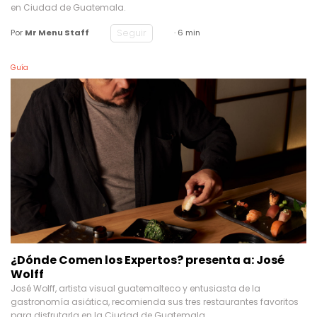
en Ciudad de Guatemala.
Seguir
Por
Mr Menu Staff
· 6 min
Guía
¿Dónde Comen los Expertos? presenta a: José
Wolff
José Wolff, artista visual guatemalteco y entusiasta de la
gastronomía asiática, recomienda sus tres restaurantes favoritos
para disfrutarla en la Ciudad de Guatemala.