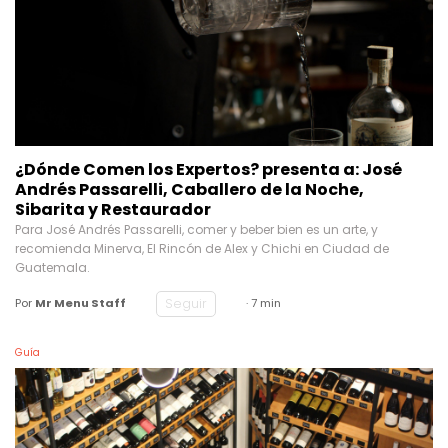
¿Dónde Comen los Expertos? presenta a: José
Andrés Passarelli, Caballero de la Noche,
Sibarita y Restaurador
Para José Andrés Passarelli, comer y beber bien es un arte, y
recomienda Minerva, El Rincón de Alex y Chichi en Ciudad de
Guatemala.
Seguir
Por
Mr Menu Staff
· 7 min
Guía