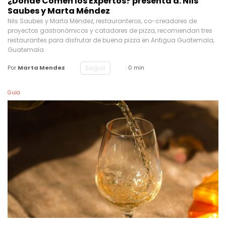
Saubes y Marta Méndez
Nils Saubes y Marta Méndez, restauranteros, co-creadores de
proyectos gastronómicos y catadores de pizza, recomiendan tres
restaurantes para disfrutar de buena pizza en Antigua Guatemala,
Guatemala.
Seguir
Por
Marta Mendez
· 0 min
Guía