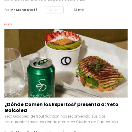
Seguir
Por
Mr Menu Staff
· 13 min
Guía
¿Dónde Comen los Expertos? presenta a: Yeto
Goicolea
Yeto Goicolea de Soul Nutrition nos recomienda sus dos
restaurantes favoritos donde comer en Ciudad de Guatemala.
Seguir
Por
Mr Menu Staff
· 8 min