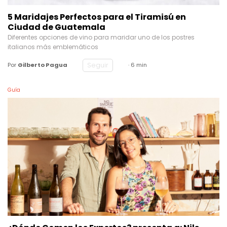
5 Maridajes Perfectos para el Tiramisú en
Ciudad de Guatemala
Diferentes opciones de vino para maridar uno de los postres
italianos más emblemáticos
Seguir
Por
Gilberto Pagua
· 6 min
Guía
¿Dónde Comen los Expertos? presenta a: Nils