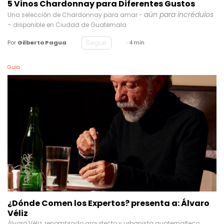
5 Vinos Chardonnay para Diferentes Gustos
aún para incrédulos
Una selección de Chardonnay para amar -
– disponible en Ciudad de Guatemala
Seguir
Por
Gilberto Pagua
· 4 min
Guía
¿Dónde Comen los Expertos? presenta a: Álvaro
Véliz
Álvaro Véliz, renombrado arquitecto y urbanista guatemalteco,