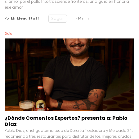
ese amor.
Seguir
Por
Mr Menu Staff
· 14 min
Guía
¿Dónde Comen los Expertos? presenta a: Pablo
Díaz
Pablo Díaz, chef guatemalteco de Dora La Tostadora y Mercado 24,
recomienda tres restaurantes para disfrutar de los mejores crudos