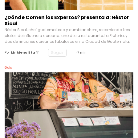
¿Dónde Comen los Expertos? presenta a: Néstor
Sical
Néstor Sical, chef guatemalteco y cumbianchero, recomienda tres
platos de influencia coreana; uno de su restaurante, La Frutería, y
dos de rincones coreanos fabulosos en la Ciudad de Guatemala.
Seguir
Por
Mr Menu Staff
· 7 min
Guía