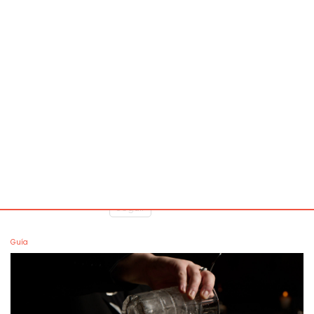
La Repostería Creativa de Brío Bakery en CDGT
Una guía de sabores inesperados que, sí o sí, tienes que probar
Seguir
Por
Mr Menu Staff
· 4 min
Guía