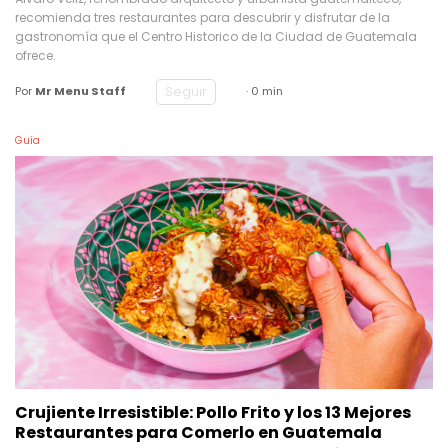
recomienda tres restaurantes para descubrir y disfrutar de la
gastronomía que el Centro Historico de la Ciudad de Guatemala
ofrece.
Seguir
Por
Mr Menu Staff
· 0 min
Guía
Crujiente Irresistible: Pollo Frito y los 13 Mejores
Restaurantes para Comerlo en Guatemala
El amor por el pollo frito trasciende fronteras; una guía en honor a