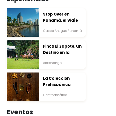
Stop Over en
Panamá, el Viaje
que Inicia Antes del
Casco Antiguo Panamá
Destino
Finca El Zapote, un
Destino en la
Bocacosta ente
Alotenango
Arte y Naturaleza
La Colección
Prehispánica
Centroamérica
Eventos