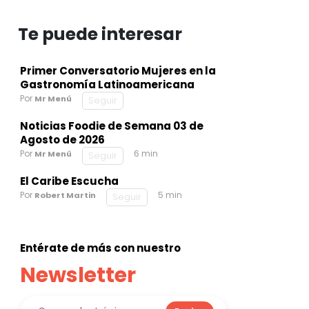
Te puede interesar
Primer Conversatorio Mujeres en la
Gastronomía Latinoamericana
Por
Mr Menú
Seguir
Noticias Foodie de Semana 03 de
Agosto de 2026
Por
6 min
Mr Menú
Seguir
El Caribe Escucha
Por
5 min
Robert Martin
Seguir
Entérate de más con nuestro
Newsletter