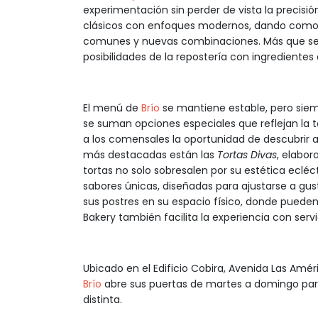
experimentación sin perder de vista la precis
clásicos con enfoques modernos, dando como 
comunes y nuevas combinaciones. Más que segui
posibilidades de la repostería con ingredientes
El menú de
Brío
se mantiene estable, pero sie
se suman opciones especiales que reflejan la 
a los comensales la oportunidad de descubrir al
más destacadas están las
Tortas Divas
, elabor
tortas no solo sobresalen por su estética eclé
sabores únicas, diseñadas para ajustarse a gu
sus postres en su espacio físico, donde pueden 
Bakery también facilita la experiencia con serv
Ubicado en el Edificio Cobira, Avenida Las Amé
Brío
abre sus puertas de martes a domingo par
distinta.