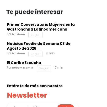
Te puede interesar
Primer Conversatorio Mujeres en la
Gastronomía Latinoamericana
Por
Mr Menú
Seguir
Noticias Foodie de Semana 03 de
Agosto de 2026
Por
6 min
Mr Menú
Seguir
El Caribe Escucha
Por
5 min
Robert Martin
Seguir
Entérate de más con nuestro
Newsletter