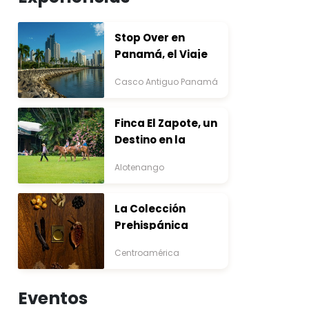
Stop Over en
Panamá, el Viaje
que Inicia Antes del
Casco Antiguo Panamá
Destino
Finca El Zapote, un
Destino en la
Bocacosta ente
Alotenango
Arte y Naturaleza
La Colección
Prehispánica
Centroamérica
Eventos