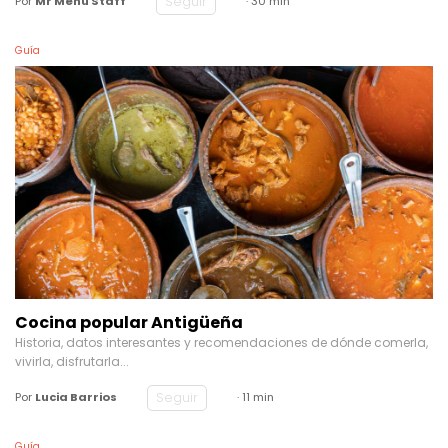
Seguir
Por
Mr Menu Staff
· 30 min
Guía
Cocina popular Antigüeña
Historia, datos interesantes y recomendaciones de dónde comerla,
vivirla, disfrutarla...
Seguir
Por
Lucia Barrios
· 11 min
Guía