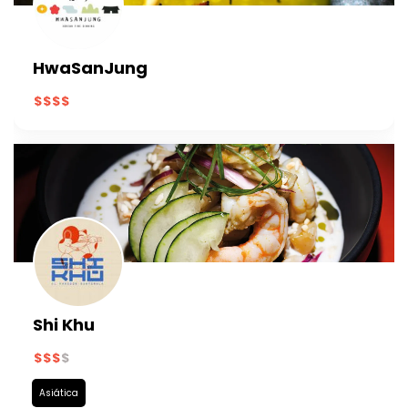
HwaSanJung
Shi Khu
Asiática