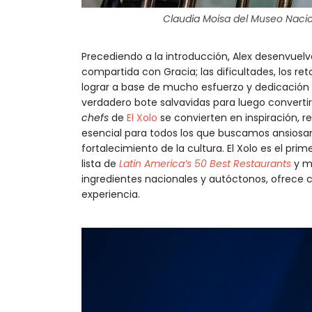
Claudia Moisa del Museo Nacio
Precediendo a la introducción, Alex desenvuelv
compartida con Gracia; las dificultades, los retos
lograr a base de mucho esfuerzo y dedicación
verdadero bote salvavidas para luego convertir
chefs
de
El Xolo
se convierten en inspiración, re
esencial para todos los que buscamos ansiosa
fortalecimiento de la cultura. El Xolo es el pr
lista de
Latin America’s 50 Best Restaurants
y m
ingredientes nacionales y autóctonos, ofrece 
experiencia.