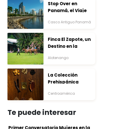
Stop Over en
Panamá, el Viaje
que Inicia Antes del
Casco Antiguo Panamá
Destino
Finca El Zapote, un
Destino en la
Bocacosta ente
Alotenango
Arte y Naturaleza
La Colección
Prehispánica
Centroamérica
Te puede interesar
Primer Conversatorio Mujeres en la