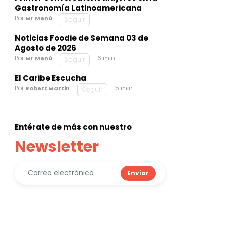
Gastronomía Latinoamericana
Por
Mr Menú
Seguir
Noticias Foodie de Semana 03 de
Agosto de 2026
Por
6 min
Mr Menú
Seguir
El Caribe Escucha
Por
5 min
Robert Martin
Seguir
Entérate de más con nuestro
Newsletter
Enviar