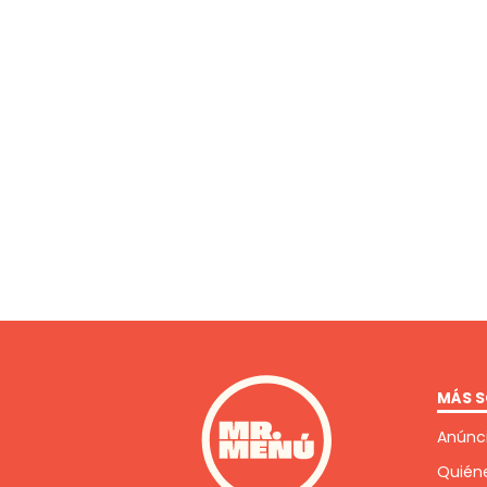
MÁS S
Anúnci
Quién