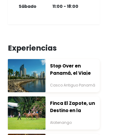
Sábado
11:00 - 18:00
Experiencias
Stop Over en
Panamá, el Viaje
que Inicia Antes del
Casco Antiguo Panamá
Destino
Finca El Zapote, un
Destino en la
Bocacosta ente
Alotenango
Arte y Naturaleza