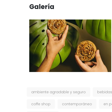
Galería
ambiente agradable y seguro
bebidas
coffe shop
contemporáneo
en p