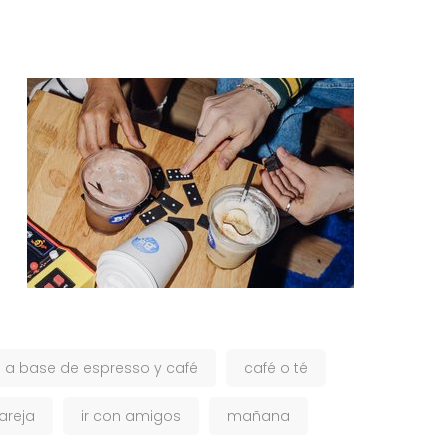
 a base de espresso y café
café o té
areja
ir con amigos
mañana