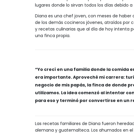
lugares donde lo sirvan todos los días debido 
Diana es una chef joven, con meses de haber ab
de los demás cocineros jóvenes, atraídos por
y recetas culinarias que al día de hoy intenta 
una finca propia.
“Yo crecí en una familia donde la comida era
era importante. Aproveché mi carrera: tur
negocio de mis papás, la finca de donde p
utilizamos. La idea comenzó al intentar co
para eso y terminó por convertirse en un 
Las recetas familiares de Diana fueron hereda
alemana y guatemalteca. Los ahumados en el K