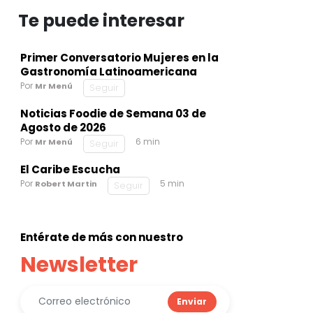
Te puede interesar
Primer Conversatorio Mujeres en la
Gastronomía Latinoamericana
Por
Mr Menú
Seguir
Noticias Foodie de Semana 03 de
Agosto de 2026
Por
6 min
Mr Menú
Seguir
El Caribe Escucha
Por
5 min
Robert Martin
Seguir
Entérate de más con nuestro
Newsletter
Enviar