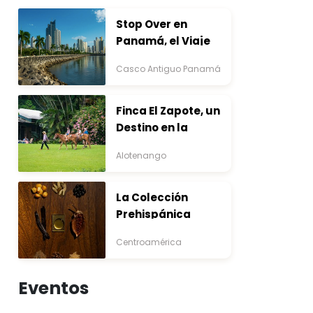
Stop Over en
Panamá, el Viaje
que Inicia Antes del
Casco Antiguo Panamá
Destino
Finca El Zapote, un
Destino en la
Bocacosta ente
Alotenango
Arte y Naturaleza
La Colección
Prehispánica
Centroamérica
Eventos