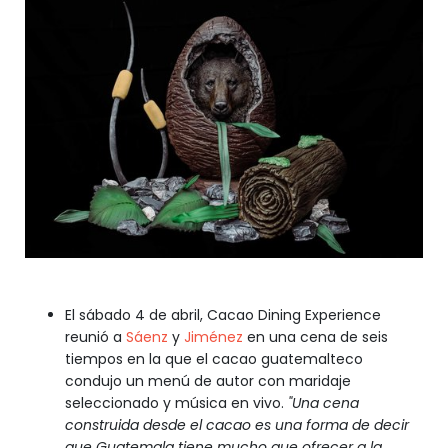
El sábado 4 de abril, Cacao Dining Experience
reunió a
Sáenz
y
Jiménez
en una cena de seis
tiempos en la que el cacao guatemalteco
condujo un menú de autor con maridaje
seleccionado y música en vivo.
"Una cena
construida desde el cacao es una forma de decir
que Guatemala tiene mucho que ofrecer a la