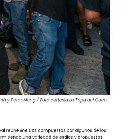
má y Peter Meng / Foto cortesía La Tapa del Coco
ival reúne
line ups
compuestos por algunos de los
rmitiendo una variedad de estilos y propuestas