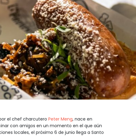
or el chef charcutero
Peter Meng
, nace en
inar con amigos en un momento en el que aún
iones locales, el próximo 6 de junio llega a Santo