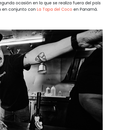
gunda ocasión en la que se realiza fuera del país
ón en conjunto con
La Tapa del Coco
en Panamá.