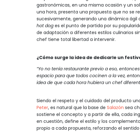
gastronómicas, en una misma ocasión y un solo
una hora, presenta una propuesta que no se rep
sucesivamente, generando una dinámica ágil qu
hot dog
es el punto de partida por su populari
de adaptación a diferentes estilos culinarios si
chef tiene total libertad a intervenir.
¿Cómo surge la idea de dedicarle un festiva
“Yo no tenía restaurante previo a eso, entonces 
espacio para que todos cocinen a la vez, entonc
idea de que cada hora hubiera un chef diferent
Siendo el respeto y el cuidado del producto una
Peter
, es natural que la base de
Salazón
sea cha
sostiene el concepto y a partir de ella, cada in
en cuestión, define el estilo y los complementos
propio a cada propuesta, reforzando el sentido d