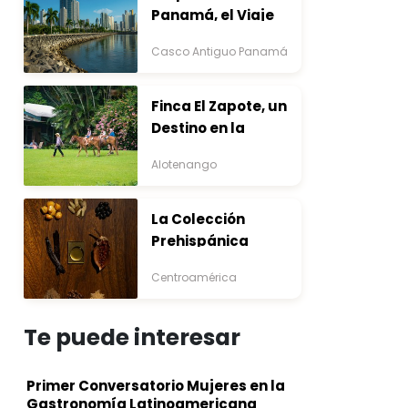
Panamá, el Viaje
que Inicia Antes del
Casco Antiguo Panamá
Destino
Finca El Zapote, un
Destino en la
Bocacosta ente
Alotenango
Arte y Naturaleza
La Colección
Prehispánica
Centroamérica
Te puede interesar
Primer Conversatorio Mujeres en la
Gastronomía Latinoamericana