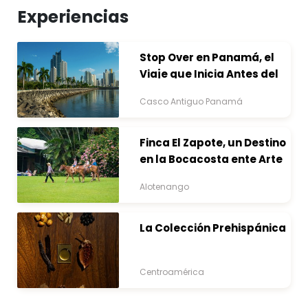
Experiencias
Stop Over en Panamá, el
Viaje que Inicia Antes del
Destino
Casco Antiguo Panamá
Finca El Zapote, un Destino
en la Bocacosta ente Arte
y Naturaleza
Alotenango
La Colección Prehispánica
Centroamérica