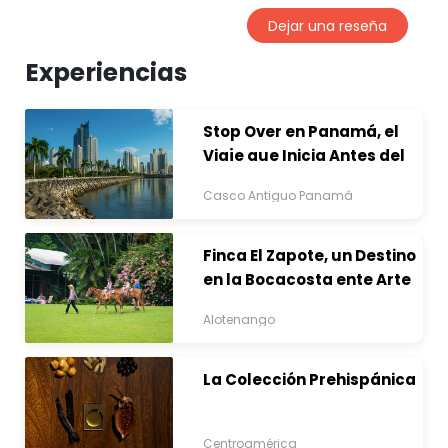
Dejar una reseña
Experiencias
Stop Over en Panamá, el
Viaje que Inicia Antes del
Destino
Casco Antiguo Panamá
Finca El Zapote, un Destino
en la Bocacosta ente Arte
y Naturaleza
Alotenango
La Colección Prehispánica
Centroamérica