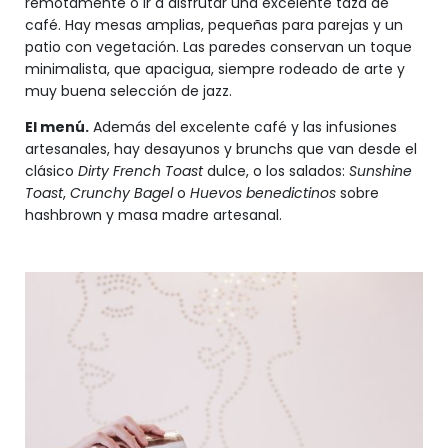
remotamente o ir a disfrutar una excelente taza de
café. Hay mesas amplias, pequeñas para parejas y un
patio con vegetación. Las paredes conservan un toque
minimalista, que apacigua, siempre rodeado de arte y
muy buena selección de jazz.
El menú.
Además del excelente café y las infusiones
artesanales, hay desayunos y brunchs que van desde el
clásico
Dirty French Toast
dulce, o los salados:
Sunshine
Toast
,
Crunchy Bagel
o
Huevos benedictinos
sobre
hashbrown y masa madre artesanal.