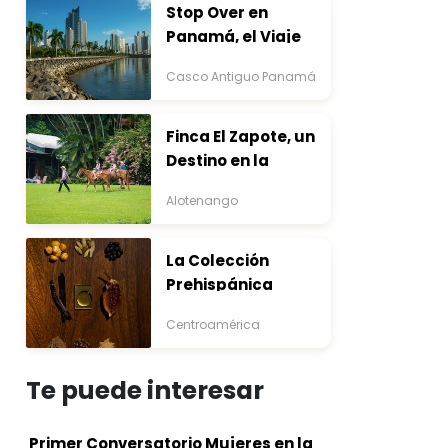
Stop Over en
Panamá, el Viaje
que Inicia Antes del
Casco Antiguo Panamá
Destino
Finca El Zapote, un
Destino en la
Bocacosta ente
Alotenango
Arte y Naturaleza
La Colección
Prehispánica
Centroamérica
Te puede interesar
Primer Conversatorio Mujeres en la