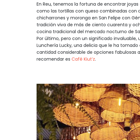
En Reu, tenemos la fortuna de encontrar joyas 
como las tortillas con queso combinadas con di
chicharrones y moronga en San Felipe con Gén
tradición viva de más de ciento cuarenta y o
cocina tradicional del mercado nocturno de S
Por último, pero con un significado invaluabl
Lunchería Lucky, una delicia que le ha tomado 
cantidad considerable de opciones fabulosas a
recomendar es
Café Kiut’z
.