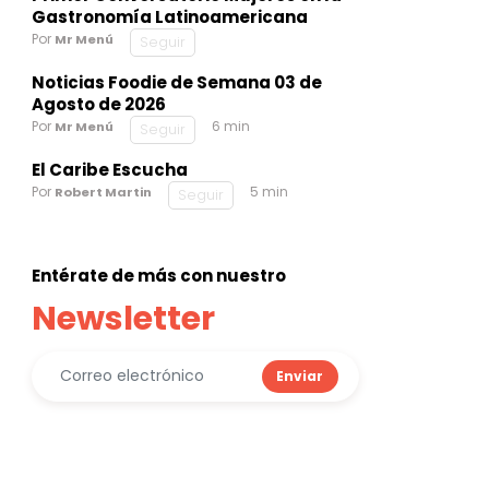
Gastronomía Latinoamericana
Por
Mr Menú
Seguir
Noticias Foodie de Semana 03 de
Agosto de 2026
Por
6 min
Mr Menú
Seguir
El Caribe Escucha
Por
5 min
Robert Martin
Seguir
Entérate de más con nuestro
Newsletter
Enviar