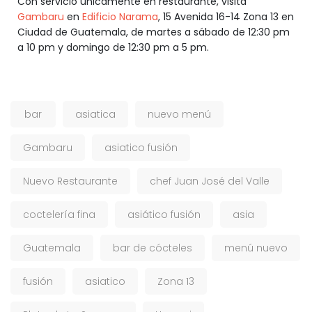
Con servicio únicamente en restaurante, visita
Gambaru
en
Edificio Narama
, 15 Avenida 16-14 Zona 13 en
Ciudad de Guatemala, de martes a sábado de 12:30 pm
a 10 pm y domingo de 12:30 pm a 5 pm.
bar
asiatica
nuevo menú
Gambaru
asiatico fusión
Nuevo Restaurante
chef Juan José del Valle
coctelería fina
asiático fusión
asia
Guatemala
bar de cócteles
menú nuevo
fusión
asiatico
Zona 13