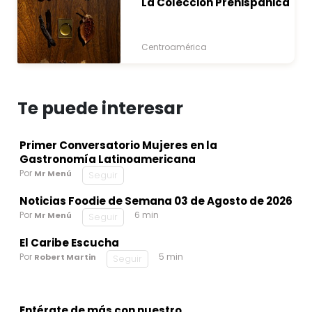
La Colección Prehispánica
Centroamérica
Te puede interesar
Primer Conversatorio Mujeres en la
Gastronomía Latinoamericana
Por
Mr Menú
Seguir
Noticias Foodie de Semana 03 de Agosto de 2026
Por
6 min
Mr Menú
Seguir
El Caribe Escucha
Por
5 min
Robert Martin
Seguir
Entérate de más con nuestro