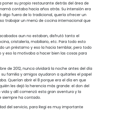
ra poner su propio restaurante detrás del área de
 mamá contaba hacia años atrás. Su intensión era
 algo fuera de lo tradicional, quería ofrecer un
so trabajar un menú de cocina internacional que
 acabados aun no estaban, disfrutó tanto el
na, cristalería, mobiliario, etc. Para todo esto
do un préstamo y eso la hacia temblar, pero todo
 y eso la motivaba a hacer bien las cosas para
mbre de 2012, nunca olvidará la noche antes del día
s, su familia y amigos ayudaron a quitarles el papel
ba. Querían abrir el 8 porque era el día en que
uién les dejó la herencia más grande: el don del
 vida y allí comenzó esta gran aventura y la
ue siempre ha contado.
idad del servicio, para Regi es muy importante