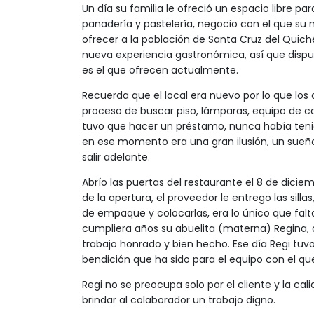
Un día su familia le ofreció un espacio libre pa
panadería y pastelería, negocio con el que su
ofrecer a la población de Santa Cruz del Quiché
nueva experiencia gastronómica, así que dispu
es el que ofrecen actualmente.
Recuerda que el local era nuevo por lo que los
proceso de buscar piso, lámparas, equipo de coci
tuvo que hacer un préstamo, nunca había teni
en ese momento era una gran ilusión, un sueño
salir adelante.
Abrío las puertas del restaurante el 8 de dicie
de la apertura, el proveedor le entrego las silla
de empaque y colocarlas, era lo único que falta
cumpliera años su abuelita (materna) Regina, q
trabajo honrado y bien hecho. Ese día Regi tuvo
bendición que ha sido para el equipo con el q
Regi no se preocupa solo por el cliente y la cal
brindar al colaborador un trabajo digno.