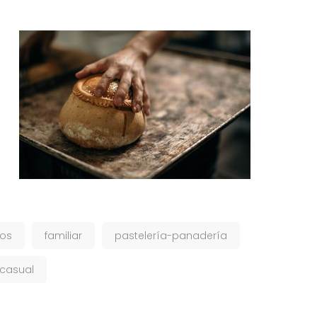
gos
familiar
pastelería-panadería
casual