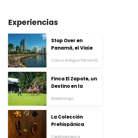
Experiencias
Stop Over en
Panamá, el Viaje
que Inicia Antes del
Casco Antiguo Panamá
Destino
Finca El Zapote, un
Destino en la
Bocacosta ente
Alotenango
Arte y Naturaleza
La Colección
Prehispánica
Centroamérica