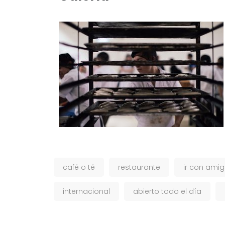
café o té
restaurante
ir con ami
internacional
abierto todo el día