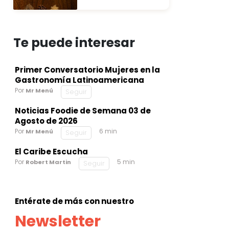
Te puede interesar
Primer Conversatorio Mujeres en la
Gastronomía Latinoamericana
Por
Mr Menú
Seguir
Noticias Foodie de Semana 03 de
Agosto de 2026
Por
6 min
Mr Menú
Seguir
El Caribe Escucha
Por
5 min
Robert Martin
Seguir
Entérate de más con nuestro
Newsletter