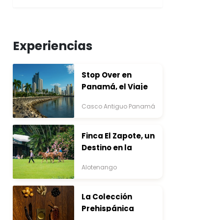
Experiencias
Stop Over en
Panamá, el Viaje
que Inicia Antes del
Casco Antiguo Panamá
Destino
Finca El Zapote, un
Destino en la
Bocacosta ente
Alotenango
Arte y Naturaleza
La Colección
Prehispánica