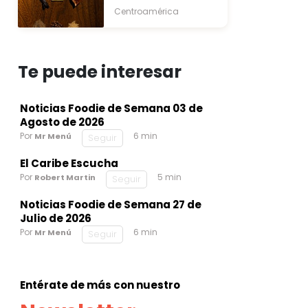
Centroamérica
Te puede interesar
Noticias Foodie de Semana 03 de
Agosto de 2026
Por
6 min
Mr Menú
Seguir
El Caribe Escucha
Por
5 min
Robert Martin
Seguir
Noticias Foodie de Semana 27 de
Julio de 2026
Por
6 min
Mr Menú
Seguir
Entérate de más con nuestro