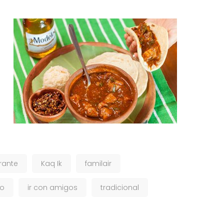
rante
Kaq Ik
familair
o
ir con amigos
tradicional