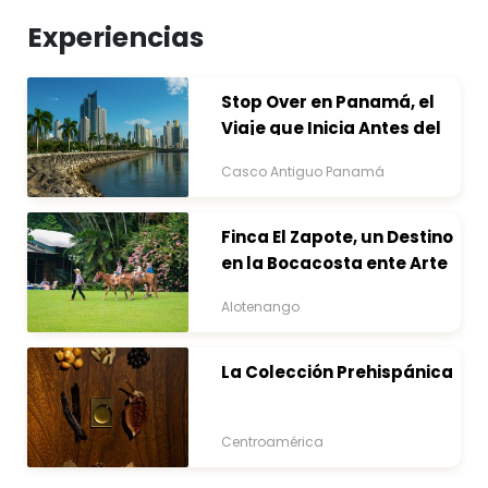
Experiencias
Stop Over en Panamá, el
Viaje que Inicia Antes del
Destino
Casco Antiguo Panamá
Finca El Zapote, un Destino
en la Bocacosta ente Arte
y Naturaleza
Alotenango
La Colección Prehispánica
Centroamérica