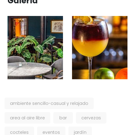
Galería
ambiente sencillo-casual y relajado
area al aire libre
bar
cervezas
cocteles
eventos
jardín