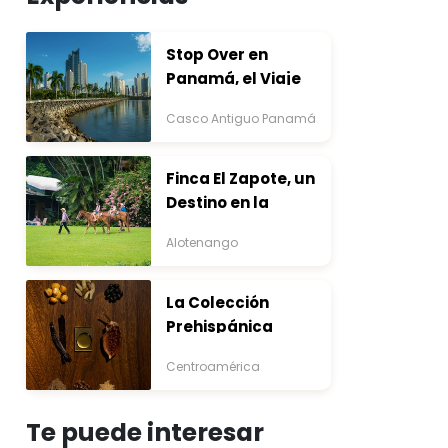
Stop Over en
Panamá, el Viaje
que Inicia Antes del
Casco Antiguo Panamá
Destino
Finca El Zapote, un
Destino en la
Bocacosta ente
Alotenango
Arte y Naturaleza
La Colección
Prehispánica
Centroamérica
Te puede interesar