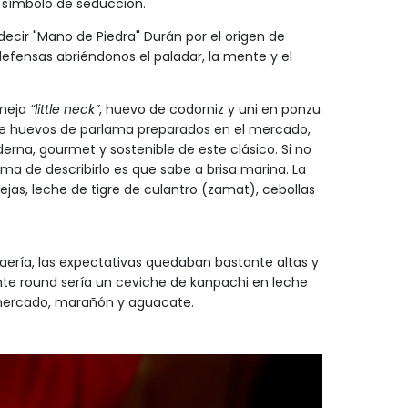
n símbolo de seducción.
ecir "Mano de Piedra" Durán por el origen de
 defensas abriéndonos el paladar, la mente y el
lmeja
“little neck”
, huevo de codorniz y uni en ponzu
ste huevos de parlama preparados en el mercado,
rna, gourmet y sostenible de este clásico. Si no
ma de describirlo es que sabe a brisa marina. La
jas, leche de tigre de culantro (zamat), cebollas
raería, las expectativas quedaban bastante altas y
nte round sería un ceviche de kanpachi en leche
 mercado, marañón y aguacate.