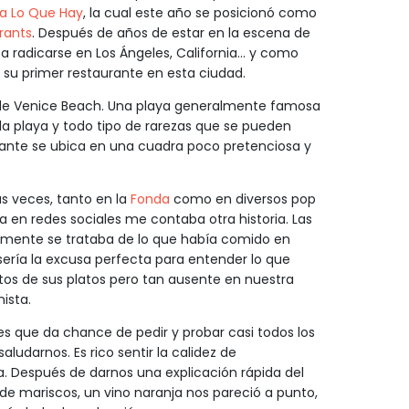
a Lo Que Hay
, la cual este año se posicionó como
rants
. Después de años de estar en la escena de
n a radicarse en Los Ángeles, California… y como
su primer restaurante en esta ciudad.
de Venice Beach. Una playa generalmente famosa
e la playa y todo tipo de rarezas que se pueden
urante se ubica en una cuadra poco pretenciosa y
s veces, tanto en la
Fonda
como en diversos pop
 en redes sociales me contaba otra historia. Las
amente se trataba de lo que había comido en
s sería la excusa perfecta para entender lo que
fotos de sus platos pero tan ausente en nuestra
ista.
es que da chance de pedir y probar casi todos los
saludarnos. Es rico sentir la calidez de
a. Después de darnos una explicación rápida del
 de mariscos, un vino naranja nos pareció a punto,