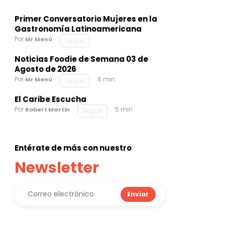
Primer Conversatorio Mujeres en la
Gastronomía Latinoamericana
Por
Mr Menú
Seguir
Noticias Foodie de Semana 03 de
Agosto de 2026
Por
6 min
Mr Menú
Seguir
El Caribe Escucha
Por
5 min
Robert Martin
Seguir
Entérate de más con nuestro
Newsletter
Enviar