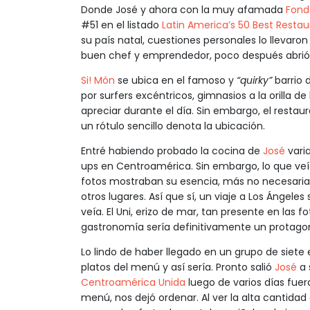
Donde José y ahora con la muy afamada
Fond
#51 en el listado
Latin America’s 50 Best Restau
su país natal, cuestiones personales lo llevaro
buen chef y emprendedor, poco después abrió 
Si! Món
se ubica en el famoso y
“quirky”
barrio 
por surfers excéntricos, gimnasios a la orilla d
apreciar durante el día. Sin embargo, el resta
un rótulo sencillo denota la ubicación.
Entré habiendo probado la cocina de
José
varia
ups en Centroamérica. Sin embargo, lo que veía
fotos mostraban su esencia, más no necesari
otros lugares. Así que sí, un viaje a Los Ángele
veía. El Uni, erizo de mar, tan presente en las 
gastronomía sería definitivamente un protagon
Lo lindo de haber llegado en un grupo de siete 
platos del menú y así sería. Pronto salió
José
a 
Centroamérica Unida
luego de varios días fuer
menú, nos dejó ordenar. Al ver la alta cantidad