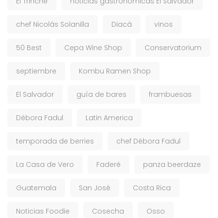
El Trinche
noticias gastronómicas El Salvador
chef Nicolás Solanilla
Diacá
vinos
50 Best
Cepa Wine Shop
Conservatorium
septiembre
Kombu Ramen Shop
El Salvador
guía de bares
frambuesas
Débora Fadul
Latin America
temporada de berries
chef Débora Fadul
La Casa de Vero
Faderé
panza beerdaze
Guatemala
San José
Costa Rica
Noticias Foodie
Cosecha
Osso