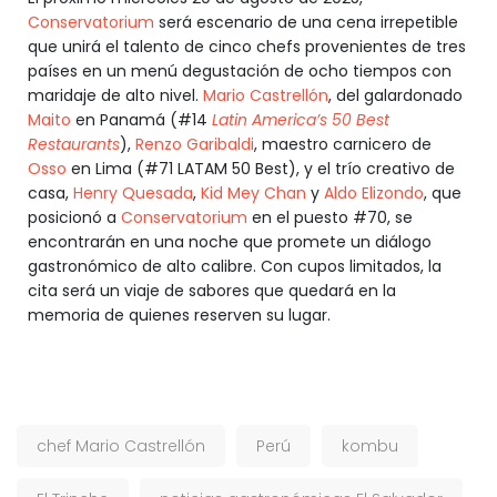
Conservatorium
será escenario de una cena irrepetible
que unirá el talento de cinco chefs provenientes de tres
países en un menú degustación de ocho tiempos con
maridaje de alto nivel.
Mario Castrellón
, del galardonado
Maito
en Panamá (#14
Latin America’s 50 Best
Restaurants
),
Renzo Garibaldi
, maestro carnicero de
Osso
en Lima (#71 LATAM 50 Best), y el trío creativo de
casa,
Henry Quesada
,
Kid Mey Chan
y
Aldo Elizondo
, que
posicionó a
Conservatorium
en el puesto #70, se
encontrarán en una noche que promete un diálogo
gastronómico de alto calibre. Con cupos limitados, la
cita será un viaje de sabores que quedará en la
memoria de quienes reserven su lugar.
chef Mario Castrellón
Perú
kombu