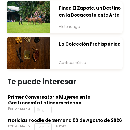
Finca El Zapote, un Destino
en la Bocacosta ente Arte
y Naturaleza
Alotenango
La Colección Prehispánica
Centroamérica
Te puede interesar
Primer Conversatorio Mujeres en la
Gastronomía Latinoamericana
Por
Mr Menú
Seguir
Noticias Foodie de Semana 03 de Agosto de 2026
Por
6 min
Mr Menú
Seguir