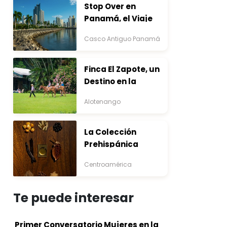
Stop Over en
Panamá, el Viaje
que Inicia Antes del
Casco Antiguo Panamá
Destino
Finca El Zapote, un
Destino en la
Bocacosta ente
Alotenango
Arte y Naturaleza
La Colección
Prehispánica
Centroamérica
Te puede interesar
Primer Conversatorio Mujeres en la