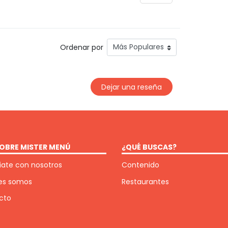
Ordenar por
Dejar una reseña
OBRE MISTER MENÚ
¿QUÉ BUSCAS?
ate con nosotros
Contenido
es somos
Restaurantes
cto