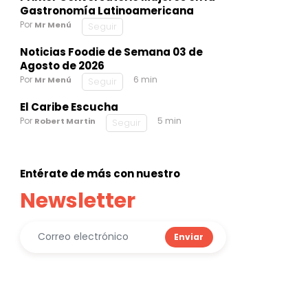
Gastronomía Latinoamericana
Por
Mr Menú
Seguir
Noticias Foodie de Semana 03 de
Agosto de 2026
Por
6 min
Mr Menú
Seguir
El Caribe Escucha
Por
5 min
Robert Martin
Seguir
Entérate de más con nuestro
Newsletter
Enviar