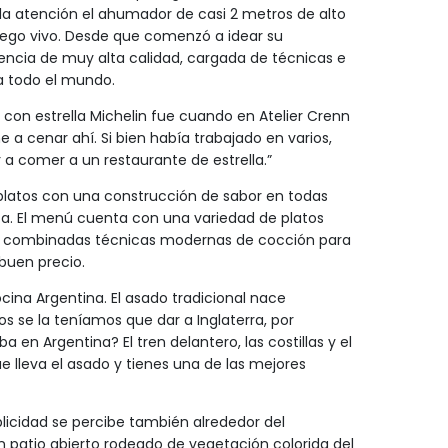
a la atención el ahumador de casi 2 metros de alto
fuego vivo. Desde que comenzó a idear su
encia de muy alta calidad, cargada de técnicas e
a todo el mundo.
con estrella Michelin fue cuando en Atelier Crenn
a cenar ahí. Si bien había trabajado en varios,
a comer a un restaurante de estrella.”
 platos con una construcción de sabor en todas
ta. El menú cuenta con una variedad de platos
de combinadas técnicas modernas de cocción para
 buen precio.
ina Argentina. El asado tradicional nace
 se la teníamos que dar a Inglaterra, por
 en Argentina? El tren delantero, las costillas y el
e lleva el asado y tienes una de las mejores
plicidad se percibe también alrededor del
un patio abierto rodeado de vegetación colorida del