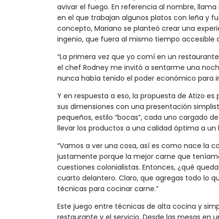
avivar el fuego. En referencia al nombre, llam
en el que trabajan algunos platos con leña y 
concepto, Mariano se planteó crear una experi
ingenio, que fuera al mismo tiempo accesible 
“La primera vez que yo comí en un restaurante 
el chef Rodney me invitó a sentarme una noche 
nunca había tenido el poder económico para ir 
Y en respuesta a eso, la propuesta de Atizo es
sus dimensiones con una presentación simplis
pequeños, estilo “bocas”, cada uno cargado 
llevar los productos a una calidad óptima a un
“Vamos a ver una cosa, así es como nace la coc
justamente porque la mejor carne que teníamos
cuestiones colonialistas. Entonces, ¿qué quedaba
cuarto delantero. Claro, que agregas todo lo qu
técnicas para cocinar carne.”
Este juego entre técnicas de alta cocina y sim
restaurante y el servicio. Desde las mesas en 