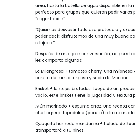
área, hasta la botella de agua disponible en l
perfecto para grupos que quieran pedir varios
“degustación”.
“Quisimos desvestir todo ese protocolo y exces
poder decir: disfrutemos de una muy buena 
relajada.”
Después de una gran conversación, no puedo irm
les comparto algunos:
La Milangrosa + tomates cherry. Una milanesa v
casera de Lumar, esposa y socia de Mariano.
Brisket + lentejas brotadas. Luego de un proce
vacío, este brisket tiene la jugosidad y textura 
Atún marinado + espuma arroz. Una receta con m
chef agregó tapadulce (panela) a la marinada 
Quequito húmedo mandarina + helado de Soasa
transportará a tu niñez.