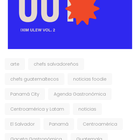
arte
chefs salvadoreños
chefs guatemaltecos
noticias foodie
Panamá City
Agenda Gastronómica
Centroamérica y Latam
noticias
El Salvador
Panamá
Centroamérica
Gaceta Gastronómica
Guatemala