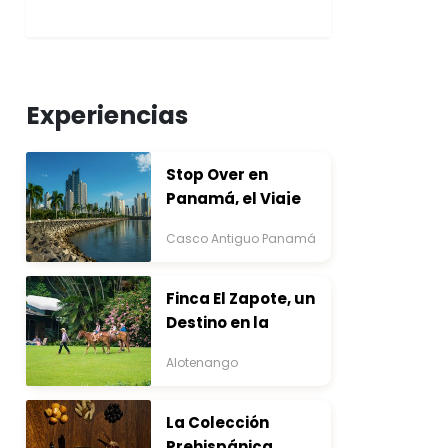
Experiencias
Stop Over en
Panamá, el Viaje
que Inicia Antes del
Casco Antiguo Panamá
Destino
Finca El Zapote, un
Destino en la
Bocacosta ente
Alotenango
Arte y Naturaleza
La Colección
Prehispánica