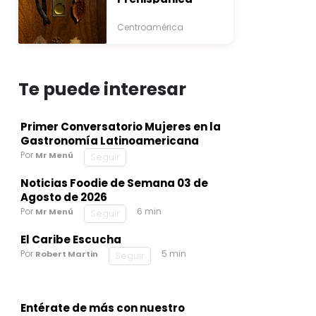
Centroamérica
Te puede interesar
Primer Conversatorio Mujeres en la
Gastronomía Latinoamericana
Por
Mr Menú
Seguir
Noticias Foodie de Semana 03 de
Agosto de 2026
Por
6 min
Mr Menú
Seguir
El Caribe Escucha
Por
5 min
Robert Martin
Seguir
Entérate de más con nuestro