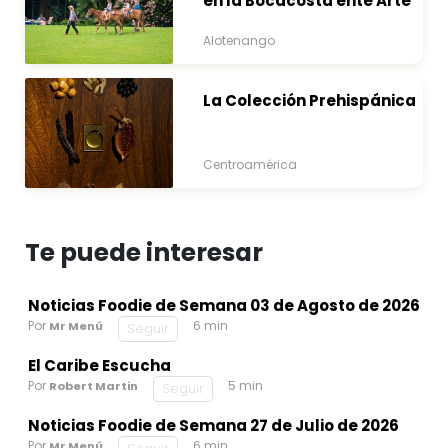
en la Bocacosta ente Arte
y Naturaleza
Alotenango
La Colección Prehispánica
Centroamérica
Te puede interesar
Noticias Foodie de Semana 03 de Agosto de 2026
Por
6 min
Mr Menú
Seguir
El Caribe Escucha
Por
5 min
Robert Martin
Seguir
Noticias Foodie de Semana 27 de Julio de 2026
Por
6 min
Mr Menú