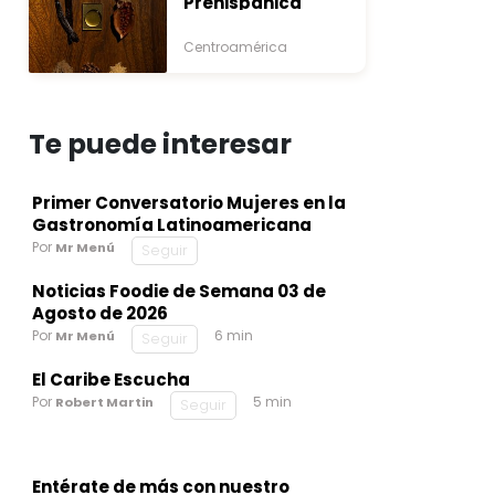
Prehispánica
Centroamérica
Te puede interesar
Primer Conversatorio Mujeres en la
Gastronomía Latinoamericana
Por
Mr Menú
Seguir
Noticias Foodie de Semana 03 de
Agosto de 2026
Por
6 min
Mr Menú
Seguir
El Caribe Escucha
Por
5 min
Robert Martin
Seguir
Entérate de más con nuestro