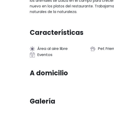
los animales se utiliza en el campo para crece
nuevo en los platos del restaurante. Trabajamo
naturales de la naturaleza.
Características
Área al aire libre
Pet Frie
Eventos
A domicilio
Galería