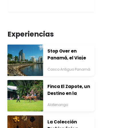
Experiencias
Stop Over en
Panamá, el Viaje
que Inicia Antes del
Casco Antiguo Panamá
Destino
Finca El Zapote, un
Destino en la
Bocacosta ente
Alotenango
Arte y Naturaleza
La Colección