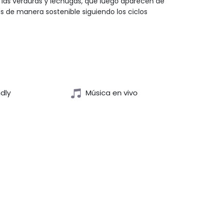
r las verduras y lechugas, que luego aparecen de
s de manera sostenible siguiendo los ciclos
ndly
Música en vivo