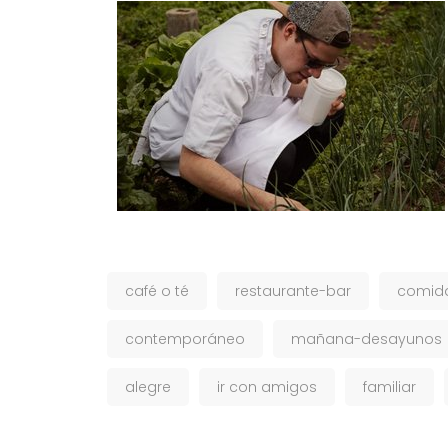
café o té
restaurante-bar
comida
contemporáneo
mañana-desayunos
alegre
ir con amigos
familiar