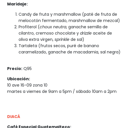
Maridaje:
Candy de fruta y marshmallow (paté de fruta de
melocotón fermentado, marshmallow de mezcal)
Profiterol (
choux neutra
, ganache semilla de
cilantro, cremoso chocolate y
drizzle
aceite de
oliva extra virgen,
sprinkle
de sal)
Tartaleta (frutos secos, puré de banano
caramelizado, ganache de macadamia, sal negra)
Precio:
Q95
Ubicación:
10 ave 16-09 zona 10
martes a viernes de 9am a 5pm / sábado 10am a 2pm
DIACÁ
Café Especial Guatemalteco: