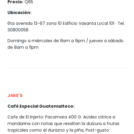
Precio:
Q65
Ubicación:
6ta avenida 13-67 zona 10 Edificio Vasanta Local 101 · Tel.
30800058
Domingo a miércoles de 8am a 9pm / jueves a sábado
de 8am a 11pm
JAKE'S
Café Especial Guatemalteco:
Cafe de El Injerto: Pacamara 400 G. Acidez citrica a
mandarina con notas que resaltan la dulzura a frutas
tropicales como el durazno y la piña, Post-gusto