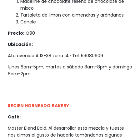
Madeline de chocolate rellena de chocolate de
mixco
Tartaleta de limon con almendras y arándanos
Canele
Precio:
Q90
Ubicación:
4ta avenida A 13-38 zona 14 · Tel. 59080609
lunes 8am-5pm, martes a sábado 8am-8pm y domingo
8am-2pm
RECIEN HORNEADO BAKERY
Café:
Master Blend Bold. Al desarrollar esta mezcla y tueste
nos dimos el gusto de hacerlo tomándonos algunos