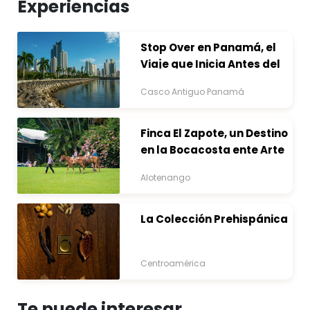
Experiencias
Stop Over en Panamá, el
Viaje que Inicia Antes del
Destino
Casco Antiguo Panamá
Finca El Zapote, un Destino
en la Bocacosta ente Arte
y Naturaleza
Alotenango
La Colección Prehispánica
Centroamérica
Te puede interesar