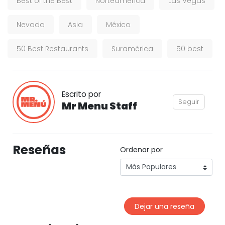
Best of the Best
Norteamérica
Las Vegas
Nevada
Asia
México
50 Best Restaurants
Suramérica
50 best
Escrito por
Seguir
Mr Menu Staff
Reseñas
Ordenar por
Dejar una reseña