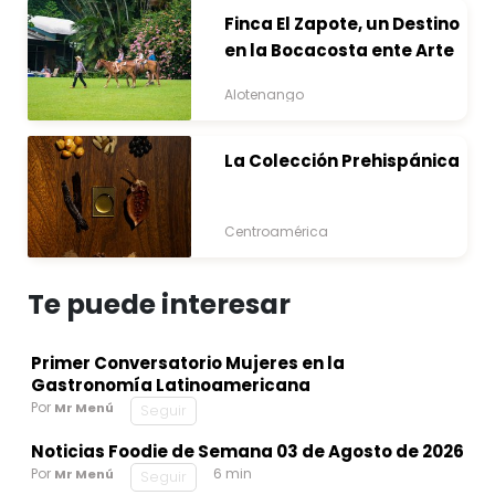
Finca El Zapote, un Destino
en la Bocacosta ente Arte
y Naturaleza
Alotenango
La Colección Prehispánica
Centroamérica
Te puede interesar
Primer Conversatorio Mujeres en la
Gastronomía Latinoamericana
Por
Mr Menú
Seguir
Noticias Foodie de Semana 03 de Agosto de 2026
Por
6 min
Mr Menú
Seguir