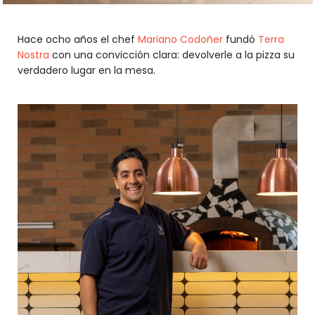
Hace ocho años el chef
Mariano Codoñer
fundó
Terra
Nostra
con una convicción clara: devolverle a la pizza su
verdadero lugar en la mesa.