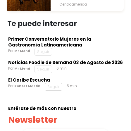
Centroamérica
Te puede interesar
Primer Conversatorio Mujeres en la
Gastronomía Latinoamericana
Por
Mr Menú
Seguir
Noticias Foodie de Semana 03 de Agosto de 2026
Por
6 min
Mr Menú
Seguir
El Caribe Escucha
Por
5 min
Robert Martin
Seguir
Entérate de más con nuestro
Newsletter