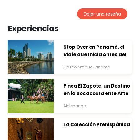
Dejar una reseña
Experiencias
Stop Over en Panamá, el
Viaje que Inicia Antes del
Destino
Casco Antiguo Panamá
Finca El Zapote, un Destino
en la Bocacosta ente Arte
y Naturaleza
Alotenango
La Colección Prehispánica