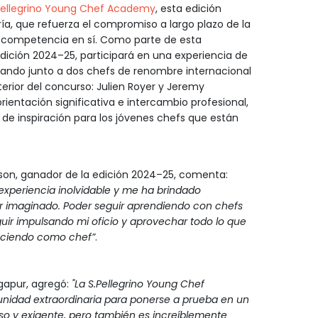
Pellegrino Young Chef Academy
, esta edición
ía, que refuerza el compromiso a largo plazo de la
a competencia en sí. Como parte de esta
 edición 2024–25, participará en una experiencia de
jando junto a dos chefs de renombre internacional
erior del concurso: Julien Royer y Jeremy
rientación significativa e intercambio profesional,
de inspiración para los jóvenes chefs que están
uson, ganador de la edición 2024–25, comenta:
experiencia inolvidable y me ha brindado
 imaginado. Poder seguir aprendiendo con chefs
guir impulsando mi oficio y aprovechar todo lo que
eciendo como chef”
.
gapur, agregó:
"La S.Pellegrino Young Chef
nidad extraordinaria para ponerse a prueba en un
tenso y exigente, pero también es increíblemente