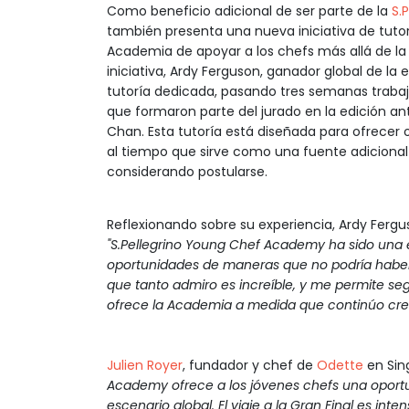
Como beneficio adicional de ser parte de la
S.
también presenta una nueva iniciativa de tutor
Academia de apoyar a los chefs más allá de l
iniciativa, Ardy Ferguson, ganador global de la
tutoría dedicada, pasando tres semanas traba
que formaron parte del jurado en la edición ant
Chan. Esta tutoría está diseñada para ofrecer o
al tiempo que sirve como una fuente adicional 
considerando postularse.
Reflexionando sobre su experiencia, Ardy Ferg
"S.Pellegrino Young Chef Academy ha sido una 
oportunidades de maneras que no podría haber
que tanto admiro es increíble, y me permite se
ofrece la Academia a medida que continúo cr
Julien Royer
, fundador y chef de
Odette
en Sin
Academy ofrece a los jóvenes chefs una oportu
escenario global. El viaje a la Gran Final es in