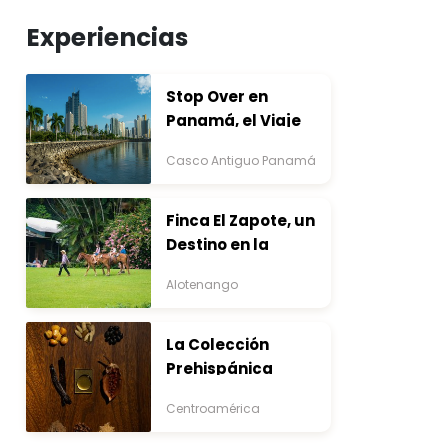
Experiencias
Stop Over en
Panamá, el Viaje
que Inicia Antes del
Casco Antiguo Panamá
Destino
Finca El Zapote, un
Destino en la
Bocacosta ente
Alotenango
Arte y Naturaleza
La Colección
Prehispánica
Centroamérica