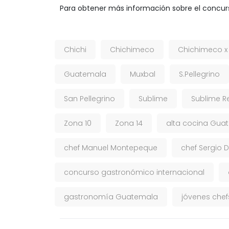
Para obtener más información sobre el concur
Chichi
Chichimeco
Chichimeco x
Guatemala
Muxbal
S.Pellegrino
San Pellegrino
Sublime
Sublime R
Zona 10
Zona 14
alta cocina Gua
chef Manuel Montepeque
chef Sergio 
concurso gastronómico internacional
gastronomía Guatemala
jóvenes che