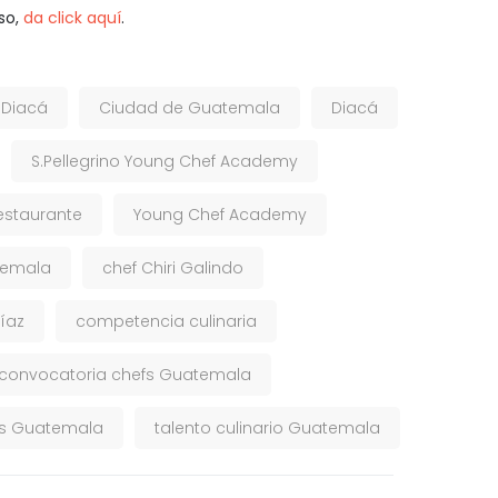
so,
da click aquí
.
 Diacá
Ciudad de Guatemala
Diacá
S.Pellegrino Young Chef Academy
estaurante
Young Chef Academy
temala
chef Chiri Galindo
Díaz
competencia culinaria
convocatoria chefs Guatemala
fs Guatemala
talento culinario Guatemala