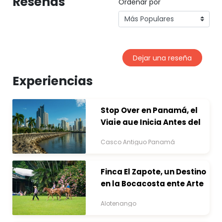
Reseñas
Ordenar por
Dejar una reseña
Experiencias
Stop Over en Panamá, el
Viaje que Inicia Antes del
Destino
Casco Antiguo Panamá
Finca El Zapote, un Destino
en la Bocacosta ente Arte
y Naturaleza
Alotenango