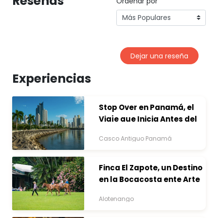
Reseñas
Ordenar por
Dejar una reseña
Experiencias
Stop Over en Panamá, el
Viaje que Inicia Antes del
Destino
Casco Antiguo Panamá
Finca El Zapote, un Destino
en la Bocacosta ente Arte
y Naturaleza
Alotenango