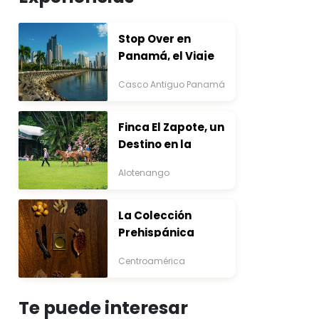
Stop Over en
Panamá, el Viaje
que Inicia Antes del
Casco Antiguo Panamá
Destino
Finca El Zapote, un
Destino en la
Bocacosta ente
Alotenango
Arte y Naturaleza
La Colección
Prehispánica
Centroamérica
Te puede interesar