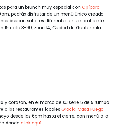
tas para un brunch muy especial con
Opíparo
30 pm, podrás disfrutar de un menú único creado
ienes buscan sabores diferentes en un ambiente
s en 19 calle 3-90, zona 14, Ciudad de Guatemala.
d y corazón, en el marco de su serie 5 de 5 rumbo
uye a los restaurantes locales
Gracia
,
Casa Fuego
,
 mayo desde las 6pm hasta el cierre, con menú a la
ción dando
click aquí
.