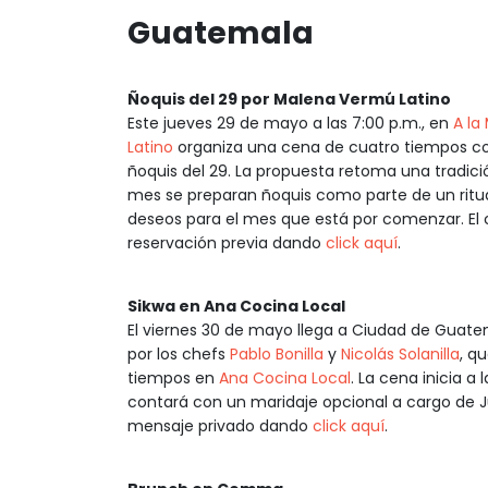
Guatemala
Ñoquis del 29 por Malena Vermú Latino
Este jueves 29 de mayo a las 7:00 p.m., en
A la
Latino
organiza una cena de cuatro tiempos con
ñoquis del 29. La propuesta retoma una tradic
mes se preparan ñoquis como parte de un ritu
deseos para el mes que está por comenzar. El 
reservación previa dando
click aquí
.
Sikwa en Ana Cocina Local
El viernes 30 de mayo llega a Ciudad de Guat
por los chefs
Pablo Bonilla
y
Nicolás Solanilla
, q
tiempos en
Ana Cocina Local
. La cena inicia 
contará con un maridaje opcional a cargo de 
mensaje privado dando
click aquí
.