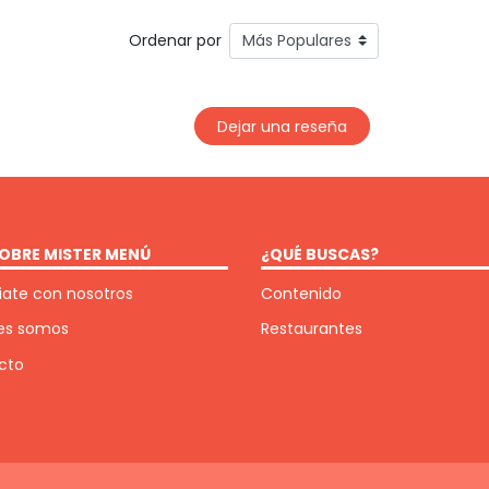
Ordenar por
Dejar una reseña
OBRE MISTER MENÚ
¿QUÉ BUSCAS?
ate con nosotros
Contenido
es somos
Restaurantes
cto