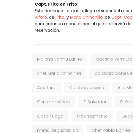
Capt. Frito en Frito
Este domingo 1 de junio, llega el sabor del mar 
Alfaro
, de
Frito
, y
Mario Chinchilla
, de
Capt. Coo
para crear un menú especial que se servirá de 
reservación.
Malena Vermú Latino
Maestro Vermuter
chef Mario Chinchilla
colaboraciones e
Apertura
Colaboraciones
A la M
Centroamérica
El Salvador
El Xol
Casa Fuego
Próximamente
Guat
menú degustación
Chef Pablo Bonilla