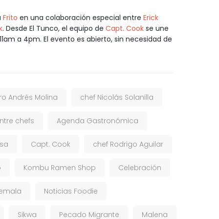
a
Frito
en una colaboración especial entre
Erick
k
. Desde El Tunco, el equipo de
Capt. Cook
se une
11am a 4pm. El evento es abierto, sin necesidad de
o Andrés Molina
chef Nicolás Solanilla
ntre chefs
Agenda Gastronómica
esa
Capt. Cook
chef Rodrigo Aguilar
o
Kombu Ramen Shop
Celebración
emala
Noticias Foodie
Sikwa
Pecado Migrante
Malena