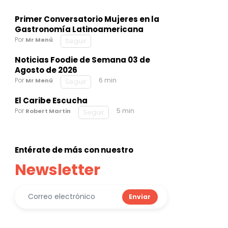
Primer Conversatorio Mujeres en la
Gastronomía Latinoamericana
Por
Mr Menú
Seguir
Noticias Foodie de Semana 03 de
Agosto de 2026
Por
6 min
Mr Menú
Seguir
El Caribe Escucha
Por
5 min
Robert Martin
Seguir
Entérate de más con nuestro
Newsletter
Enviar