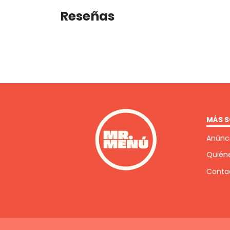
Reseñas
MÁS S
Anúnci
Quién
Conta