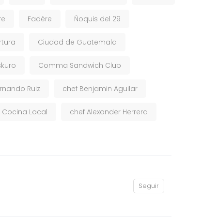
re
Fadère
Ñoquis del 29
rtura
Ciudad de Guatemala
kuro
Comma Sandwich Club
ernando Ruiz
chef Benjamin Aguilar
 Cocina Local
chef Alexander Herrera
Seguir