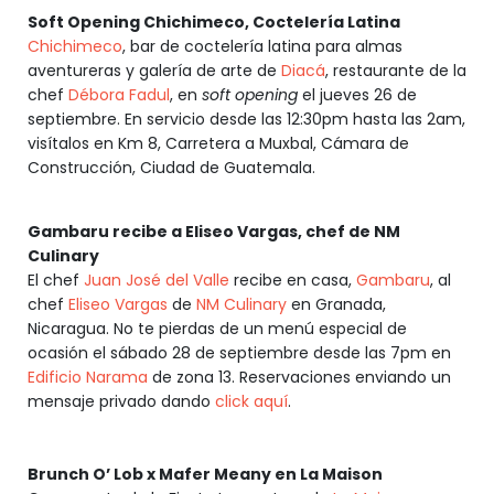
Soft Opening Chichimeco, Coctelería Latina
Chichimeco
, bar de coctelería latina para almas
aventureras y galería de arte de
Diacá
, restaurante de la
chef
Débora Fadul
, en
soft opening
el jueves 26 de
septiembre. En servicio desde las 12:30pm hasta las 2am,
visítalos en Km 8, Carretera a Muxbal, Cámara de
Construcción, Ciudad de Guatemala.
Gambaru recibe a Eliseo Vargas, chef de NM
Culinary
El chef
Juan José del Valle
recibe en casa,
Gambaru
, al
chef
Eliseo Vargas
de
NM Culinary
en Granada,
Nicaragua. No te pierdas de un menú especial de
ocasión el sábado 28 de septiembre desde las 7pm en
Edificio Narama
de zona 13. Reservaciones enviando un
mensaje privado dando
click aquí
.
Brunch O’ Lob x Mafer Meany en La Maison