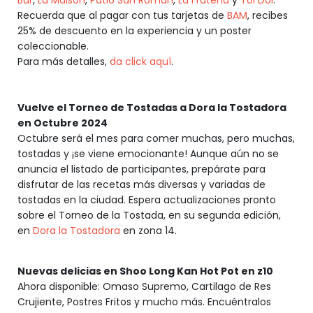
Bar
,
La Maison
,
Patio San Román
,
La Frutería
y
Toi Doi
.
Recuerda que al pagar con tus tarjetas de
BAM
, recibes
25% de descuento en la experiencia y un poster
coleccionable.
Para más detalles,
da click aquí
.
Vuelve el Torneo de Tostadas a Dora la Tostadora
en Octubre 2024
Octubre será el mes para comer muchas, pero muchas,
tostadas y ¡se viene emocionante! Aunque aún no se
anuncia el listado de participantes, prepárate para
disfrutar de las recetas más diversas y variadas de
tostadas en la ciudad. Espera actualizaciones pronto
sobre el Torneo de la Tostada, en su segunda edición,
en
Dora la Tostadora
en zona 14.
Nuevas delicias en Shoo Long Kan Hot Pot en z10
Ahora disponible: Omaso Supremo, Cartilago de Res
Crujiente, Postres Fritos y mucho más. Encuéntralos