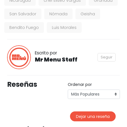
Nicaragua
chef Eliseo Vargas
Granada
San Salvador
Nómada
Geisha
Bendito Fuego
Luis Morales
Escrito por
Seguir
Mr Menu Staff
Reseñas
Ordenar por
Dejar una reseña