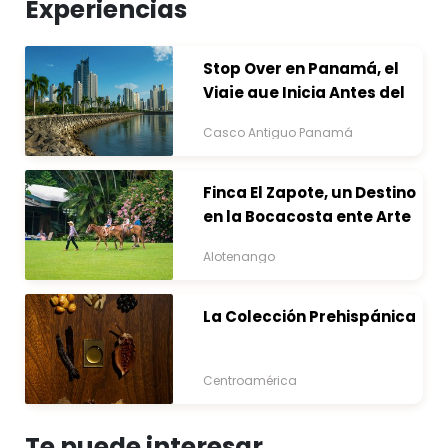
Experiencias
Stop Over en Panamá, el
Viaje que Inicia Antes del
Destino
Casco Antiguo Panamá
Finca El Zapote, un Destino
en la Bocacosta ente Arte
y Naturaleza
Alotenango
La Colección Prehispánica
Centroamérica
Te puede interesar