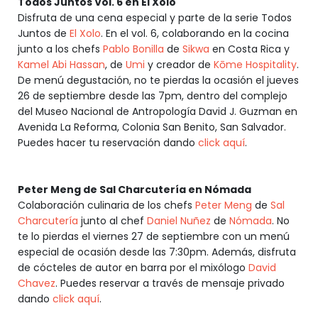
Todos Juntos Vol. 6 en El Xolo
Disfruta de una cena especial y parte de la serie Todos
Juntos de
El Xolo
. En el vol. 6, colaborando en la cocina
junto a los chefs
Pablo Bonilla
de
Sikwa
en Costa Rica y
Kamel Abi Hassan
, de
Umi
y creador de
Kōme Hospitality
.
De menú degustación, no te pierdas la ocasión el jueves
26 de septiembre desde las 7pm, dentro del complejo
del Museo Nacional de Antropología David J. Guzman en
Avenida La Reforma, Colonia San Benito, San Salvador.
Puedes hacer tu reservación dando
click aquí
.
Peter Meng de Sal Charcutería en Nómada
Colaboración culinaria de los chefs
Peter Meng
de
Sal
Charcutería
junto al chef
Daniel Nuñez
de
Nómada
. No
te lo pierdas el viernes 27 de septiembre con un menú
especial de ocasión desde las 7:30pm. Además, disfruta
de cócteles de autor en barra por el mixólogo
David
Chavez
. Puedes reservar a través de mensaje privado
dando
click aquí
.