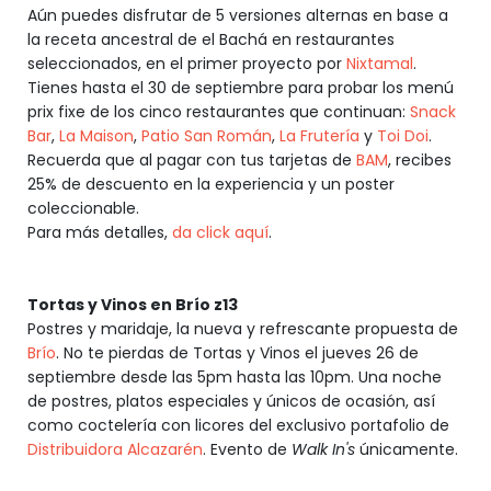
Aún puedes disfrutar de 5 versiones alternas en base a
la receta ancestral de el Bachá en restaurantes
seleccionados, en el primer proyecto por
Nixtamal
.
Tienes hasta el 30 de septiembre para probar los menú
prix fixe de los cinco restaurantes que continuan:
Snack
Bar
,
La Maison
,
Patio San Román
,
La Frutería
y
Toi Doi
.
Recuerda que al pagar con tus tarjetas de
BAM
, recibes
25% de descuento en la experiencia y un poster
coleccionable.
Para más detalles,
da click aquí
.
Tortas y Vinos en Brío z13
Postres y maridaje, la nueva y refrescante propuesta de
Brío
. No te pierdas de Tortas y Vinos el jueves 26 de
septiembre desde las 5pm hasta las 10pm. Una noche
de postres, platos especiales y únicos de ocasión, así
como coctelería con licores del exclusivo portafolio de
Distribuidora Alcazarén
. Evento de
Walk In's
únicamente.