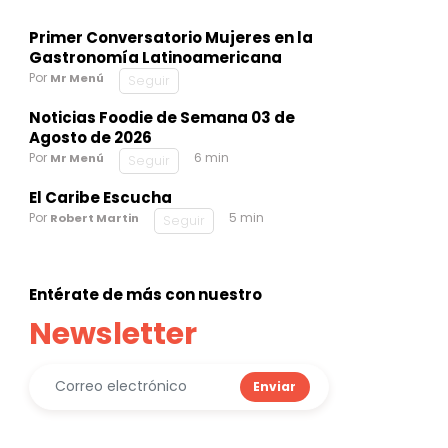
Primer Conversatorio Mujeres en la
Gastronomía Latinoamericana
Por
Mr Menú
Seguir
Noticias Foodie de Semana 03 de
Agosto de 2026
Por
6 min
Mr Menú
Seguir
El Caribe Escucha
Por
5 min
Robert Martin
Seguir
Entérate de más con nuestro
Newsletter
Enviar