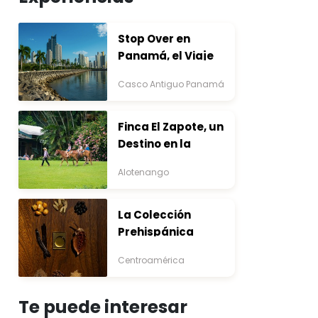
Stop Over en
Panamá, el Viaje
que Inicia Antes del
Casco Antiguo Panamá
Destino
Finca El Zapote, un
Destino en la
Bocacosta ente
Alotenango
Arte y Naturaleza
La Colección
Prehispánica
Centroamérica
Te puede interesar