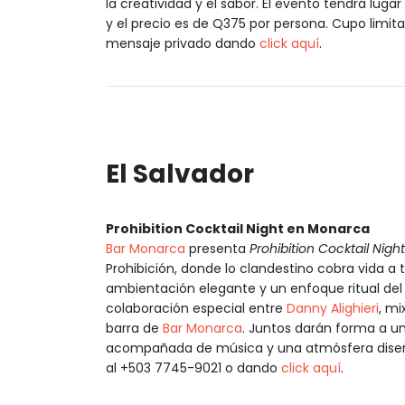
la creatividad y el sabor. El evento tendrá luga
y el precio es de Q375 por persona. Cupo limi
mensaje privado dando
click aquí
.
El Salvador
Prohibition Cocktail Night en Monarca
Bar Monarca
presenta
Prohibition Cocktail Night
Prohibición, donde lo clandestino cobra vida a 
ambientación elegante y un enfoque ritual del 
colaboración especial entre
Danny Alighieri
, m
barra de
Bar Monarca
. Juntos darán forma a u
acompañada de música y una atmósfera diseña
al +503 7745-9021 o dando
click aquí
.