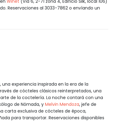
r en
Winet
(Vía 6, 2-71 zona 4, Edificio Silk, local 106)
tado. Reservaciones al 3033-7862 o envíando un
, una experiencia inspirada en la era de la
través de cócteles clásicos reinterpretados, una
arte de la coctelería. La noche contará con una
ixólogo de Nómada, y
Melvin Mendoza
, jefe de
na carta exclusiva de cócteles de época,
da para transportar. Reservaciones disponibles