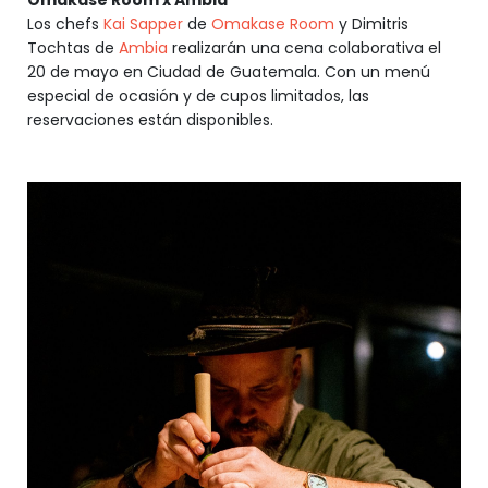
Omakase Room x Ambia
Los chefs
Kai Sapper
de
Omakase Room
y Dimitris
Tochtas de
Ambia
realizarán una cena colaborativa el
20 de mayo en Ciudad de Guatemala. Con un menú
especial de ocasión y de cupos limitados, las
reservaciones están disponibles.