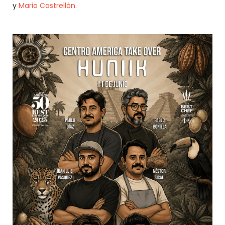
y
Mario Castrellón
.