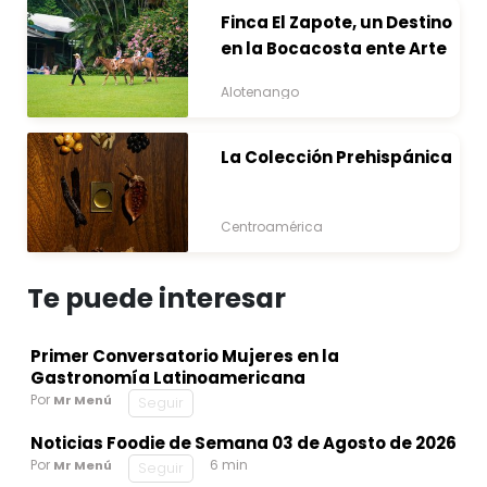
Finca El Zapote, un Destino
en la Bocacosta ente Arte
y Naturaleza
Alotenango
La Colección Prehispánica
Centroamérica
Te puede interesar
Primer Conversatorio Mujeres en la
Gastronomía Latinoamericana
Por
Mr Menú
Seguir
Noticias Foodie de Semana 03 de Agosto de 2026
Por
6 min
Mr Menú
Seguir