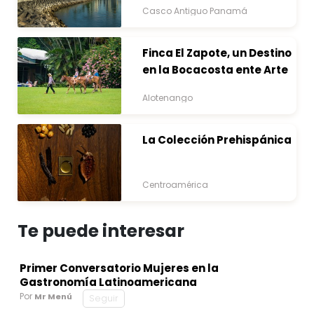
Casco Antiguo Panamá
Finca El Zapote, un Destino
en la Bocacosta ente Arte
y Naturaleza
Alotenango
La Colección Prehispánica
Centroamérica
Te puede interesar
Primer Conversatorio Mujeres en la
Gastronomía Latinoamericana
Por
Mr Menú
Seguir