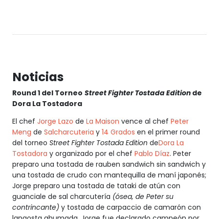
Noticias
Round 1 del Torneo
Street Fighter Tostada Edition
de
Dora La Tostadora
El chef
Jorge Lazo
de
La Maison
vence al chef
Peter
Meng
de
Salcharcuteria
y
14 Grados
en el primer round
del torneo
Street Fighter Tostada Edition
de
Dora La
Tostadora
y organizado por el chef
Pablo Díaz
. Peter
preparo una tostada de rauben sandwich sin sandwich y
una tostada de crudo con mantequilla de maní japonés;
Jorge preparo una tostada de tataki de atún con
guanciale de sal charcutería
(ósea, de Peter su
contrincante)
y tostada de carpaccio de camarón con
langosta ahumada. Jorge fue declarado campeón por