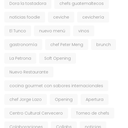
Dora la tostadora
chefs guatemaltecos
noticias foodie
ceviche
cevichería
El Tunco
nuevo menú
vinos
gastronomía
chef Peter Meng
brunch
La Petrona
Soft Opening
Nuevo Restaurante
cocina gourmet con sabores internacionales
chef Jorge Lazo
Opening
Apertura
Centro Cultural Cervecero
Torneo de chefs
Colaboraciones
Collabs
noticias