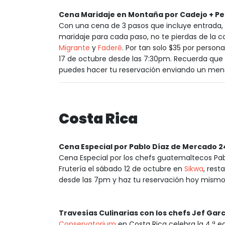
Cena Maridaje en Montaña por Cadejo + Pe
Con una cena de 3 pasos que incluye entrada, 
maridaje para cada paso, no te pierdas de la 
Migrante
y
Faderē
. Por tan solo $35 por person
17 de octubre desde las 7:30pm. Recuerda que 
puedes hacer tu reservación enviando un men
Costa Rica
Cena Especial por Pablo Díaz de Mercado 24 
Cena Especial por los chefs guatemaltecos Pab
Frutería el sábado 12 de octubre en
Sikwa
, rest
desde las 7pm y haz tu reservación hoy mism
Travesías Culinarias con los chefs Jef Gar
Conservatorium
en Costa Rica celebra la 4.ª ed