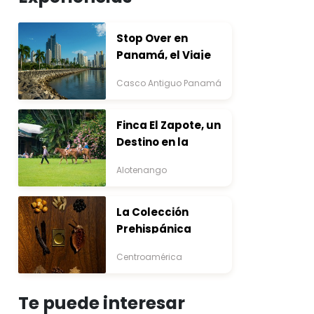
Stop Over en
Panamá, el Viaje
que Inicia Antes del
Casco Antiguo Panamá
Destino
Finca El Zapote, un
Destino en la
Bocacosta ente
Alotenango
Arte y Naturaleza
La Colección
Prehispánica
Centroamérica
Te puede interesar