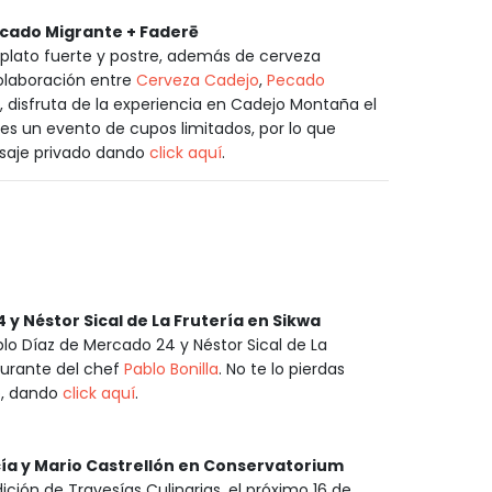
cado Migrante + Faderē
plato fuerte y postre, además de cerveza
colaboración entre
Cerveza Cadejo
,
Pecado
a, disfruta de la experiencia en Cadejo Montaña el
es un evento de cupos limitados, por lo que
saje privado dando
click aquí
.
y Néstor Sical de La Frutería en Sikwa
lo Díaz de Mercado 24 y Néstor Sical de La
aurante del chef
Pablo Bonilla
. No te lo pierdas
o, dando
click aquí
.
cía y Mario Castrellón en Conservatorium
ición de Travesías Culinarias, el próximo 16 de