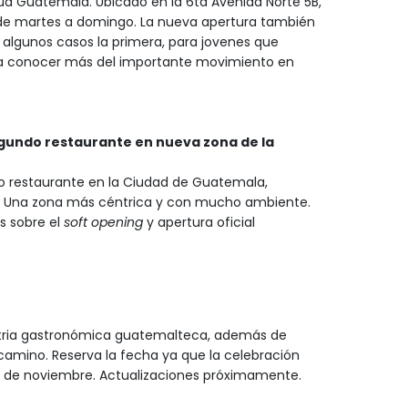
a Guatemala. Ubicado en la 6ta Avenida Norte 5B,
m de martes a domingo. La nueva apertura también
 algunos casos la primera, para jovenes que
 conocer más del importante movimiento en
egundo restaurante en nueva zona de la
o restaurante en la Ciudad de Guatemala,
4. Una zona más céntrica y con mucho ambiente.
s sobre el
soft opening
y apertura oficial
ustria gastronómica guatemalteca, además de
camino. Reserva la fecha ya que la celebración
y 13 de noviembre. Actualizaciones próximamente.