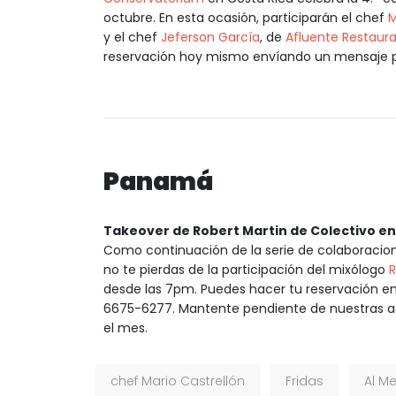
octubre. En esta ocasión, participarán el chef
M
y el chef
Jeferson García
, de
Afluente Restaur
reservación hoy mismo envíando un mensaje 
Panamá
Takeover de Robert Martin de Colectivo en
Como continuación de la serie de colaboracio
no te pierdas de la participación del mixólogo
R
desde las 7pm. Puedes hacer tu reservación e
6675-6277. Mantente pendiente de nuestras ac
el mes.
chef Mario Castrellón
Fridas
Al M