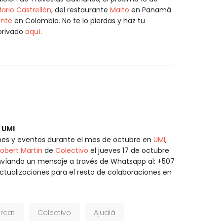
ario Castrellón
, del restaurante
Maito
en Panamá
ante
en Colombia. No te lo pierdas y haz tu
privado
aquí
.
 UMI
nes y eventos durante el mes de octubre en
UMI
,
obert Martin
de
Colectivo
el jueves 17 de octubre
nvíando un mensaje a través de Whatsapp al: +507
tualizaciones para el resto de colaboraciones en
ercat
Colectivo
Ajualä