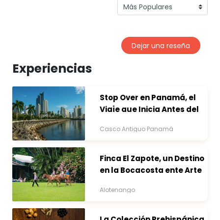
Dejar una reseña
Experiencias
Stop Over en Panamá, el
Viaje que Inicia Antes del
Destino
Casco Antiguo Panamá
Finca El Zapote, un Destino
en la Bocacosta ente Arte
y Naturaleza
Alotenango
La Colección Prehispánica