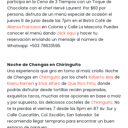
participa en la Cena de 3 Tiempos con un Toque de
Chocolate con el chef Hervé Laurent. Por $60 por
persona, disfruta de un menú especial de ocasión el
jueves 6 de junio desde las 7pm en el Bistró Café de
Alianza Francesa
en Colonia y Calle La Mascota. Puedes
conocer el menú dando
click aquí
y hacer tu
reservación envíando un mensaje al número de
Whatsapp: +503 78633596.
Noche de Chengas en Chiringuito
Una experiencia que gira en torno al maíz criollo. Noche
de Chengas en
Chiringuito
por los chefs
Roberto Alas
de
Kaeru Ramen
y
Erick Alfaro
de
Que Rico Frito
, donde
podrás disfrutar desde tortillas recién preparadas,
exquisitos tacos, muchas otras opciones en base a maíz
y por supuesto, los deliciosos cocteles de
Chiringuito
. No
te la pierdas el viernes 7 desde las 6pm en 87 Av. Sur y
Calle Cuscatlán, Col. Escalón, San Salvador. Se
recomienda llegar temprano para encontrar un buen
espacio de parqueo.