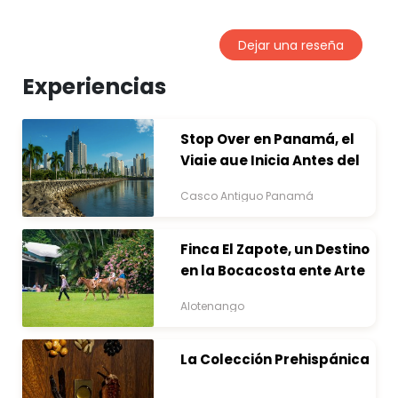
Dejar una reseña
Experiencias
Stop Over en Panamá, el
Viaje que Inicia Antes del
Destino
Casco Antiguo Panamá
Finca El Zapote, un Destino
en la Bocacosta ente Arte
y Naturaleza
Alotenango
La Colección Prehispánica