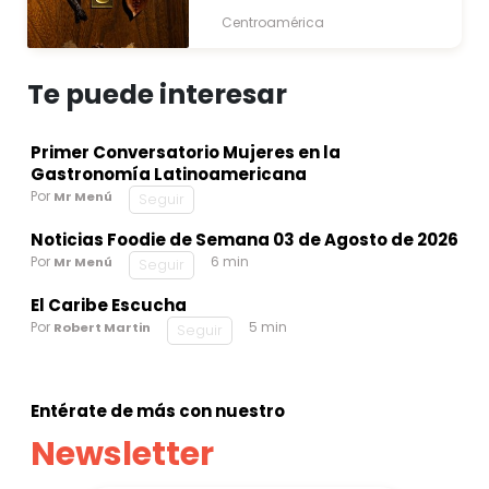
Centroamérica
Te puede interesar
Primer Conversatorio Mujeres en la
Gastronomía Latinoamericana
Por
Mr Menú
Seguir
Noticias Foodie de Semana 03 de Agosto de 2026
Por
6 min
Mr Menú
Seguir
El Caribe Escucha
Por
5 min
Robert Martin
Seguir
Entérate de más con nuestro
Newsletter