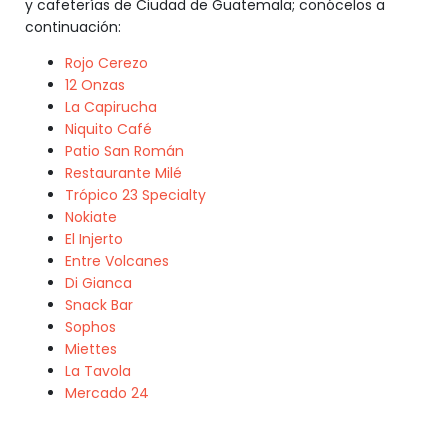
y cafeterías de Ciudad de Guatemala; conócelos a
continuación:
Rojo Cerezo
12 Onzas
La Capirucha
Niquito Café
Patio San Román
Restaurante Milé
Trópico 23 Specialty
Nokiate
El Injerto
Entre Volcanes
Di Gianca
Snack Bar
Sophos
Miettes
La Tavola
Mercado 24