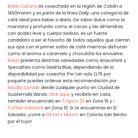
Boker Caturra
es cosechado en la región de Cobán a
1450msnm y es parte de la línea
Daily
; una categoría de
café ideal para beber a diario. De sabor dulce como la
manzana y profundo como el cacao y las almendras,
con acidez leve y cuerpo sedoso, es un fuerte
candidato a ser el favorito de todos aquellos que cierran
sus ojos con el primer sorbo de café mientras disfrutan
como el aroma a caramelo y chocolate los envuelve.
Boker
presenta distintas variedades como Anacafe14 y
Specialties como Geisha Blue, dependiendo de la
disponibilidad por cosecha. Por tan solo Q75 por
paquete puedes ordenar esta recomendación por
Natalia Corado
desde cualquier punto en Ciudad de
Guatemala dando
click aquí
, y recibirlo en casa;
también encuéntralo en
Trópico 23
en Zona 16 y
I
Coffee Solutions
en Zona 10. Si te encuentras en El
Salvador, ¡corre a
Ok Let’s Munch
en Colonia San Benito
por el tuyo!