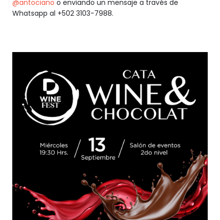
@antociano
o enviando un mensaje a través de
Whatsapp al +502 3103-7988.