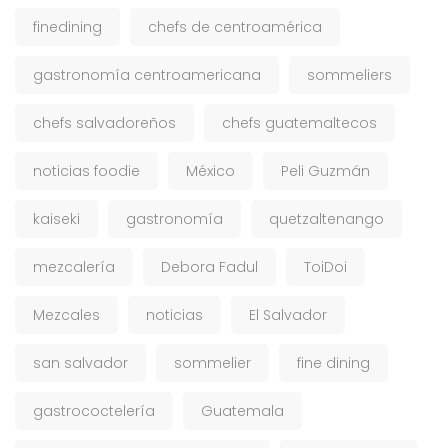
finedining
chefs de centroamérica
gastronomía centroamericana
sommeliers
chefs salvadoreños
chefs guatemaltecos
noticias foodie
México
Peli Guzmán
kaiseki
gastronomía
quetzaltenango
mezcalería
Debora Fadul
ToiDoi
Mezcales
noticias
El Salvador
san salvador
sommelier
fine dining
gastrococtelería
Guatemala