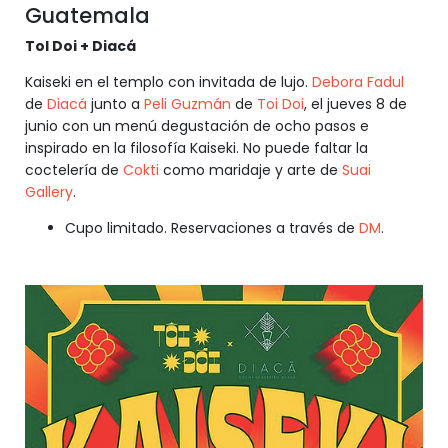
Guatemala
Tol Doi + Diacá
Kaiseki en el templo con invitada de lujo.
Debora Fadul
de
Diacá
junto a
Peli Guzmán
de
Toi Doi
, el jueves 8 de
junio con un menú degustación de ocho pasos e
inspirado en la filosofía Kaiseki. No puede faltar la
coctelería de
Cokti
como maridaje y arte de
Suai
Gallery
.
Cupo limitado. Reservaciones a través de
DM
.