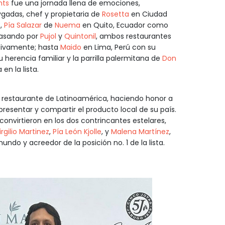
nts
fue una jornada llena de emociones,
ygadas, chef y propietaria de
Rosetta
en Ciudad
3,
Pía Salazar
de
Nuema
en Quito, Ecuador como
pasando por
Pujol
y
Quintonil
, ambos restaurantes
ectivamente; hasta
Maido
en Lima, Perú con su
herencia familiar y la parrilla palermitana de
Don
n la lista.
 restaurante de Latinoamérica, haciendo honor a
presentar y compartir el producto local de su país.
convirtieron en los dos contrincantes estelares,
irgilio Martinez
,
Pía León Kjolle
, y
Malena Martínez
,
do y acreedor de la posición no. 1 de la lista.