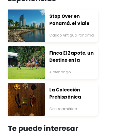
Stop Over en
Panamá, el Viaje
que Inicia Antes del
Casco Antiguo Panamá
Destino
Finca El Zapote, un
Destino en la
Bocacosta ente
Alotenango
Arte y Naturaleza
La Colección
Prehispánica
Centroamérica
Te puede interesar