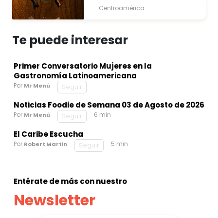
Centroamérica
Te puede interesar
Primer Conversatorio Mujeres en la
Gastronomía Latinoamericana
Por
Mr Menú
Seguir
Noticias Foodie de Semana 03 de Agosto de 2026
Por
6 min
Mr Menú
Seguir
El Caribe Escucha
Por
5 min
Robert Martin
Seguir
Entérate de más con nuestro
Newsletter