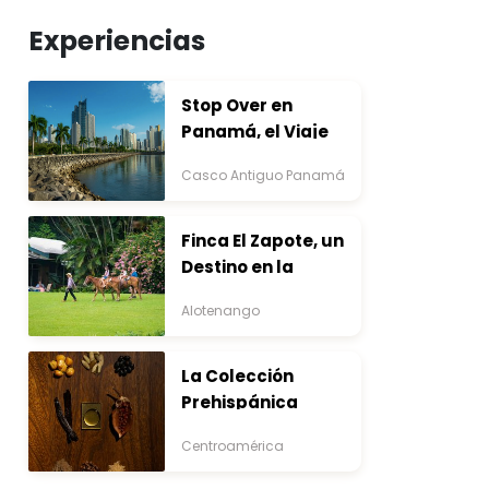
Experiencias
Stop Over en
Panamá, el Viaje
que Inicia Antes del
Casco Antiguo Panamá
Destino
Finca El Zapote, un
Destino en la
Bocacosta ente
Alotenango
Arte y Naturaleza
La Colección
Prehispánica
Centroamérica