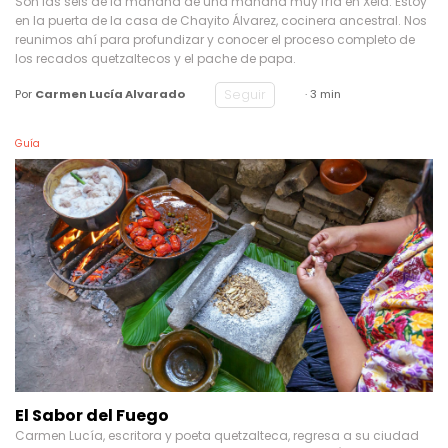
Son las seis de la mañana de una mañana muy fría en Xela. Estoy
en la puerta de la casa de Chayito Álvarez, cocinera ancestral. Nos
reunimos ahí para profundizar y conocer el proceso completo de
los recados quetzaltecos y el pache de papa.
Seguir
Por
Carmen Lucía Alvarado
· 3 min
Guía
El Sabor del Fuego
Carmen Lucía, escritora y poeta quetzalteca, regresa a su ciudad