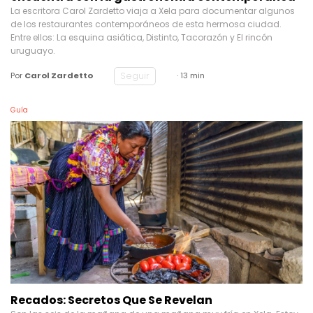
La escritora Carol Zardetto viaja a Xela para documentar algunos
de los restaurantes contemporáneos de esta hermosa ciudad.
Entre ellos: La esquina asiática, Distinto, Tacorazón y El rincón
uruguayo.
Seguir
Por
Carol Zardetto
· 13 min
Guía
Recados: Secretos Que Se Revelan