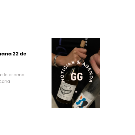
mana 22 de
e la escena
icana